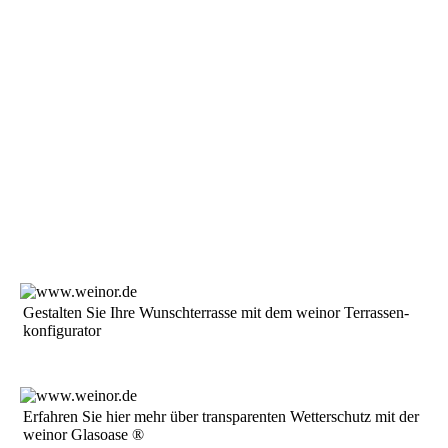
35
Ge­stal­ten Sie Ih­re Wunsch­ter­ras­se mit dem weinor Ter­ras­sen­
kon­fi­gu­ra­tor
Er­fah­ren Sie hier mehr über trans­pa­ren­ten Wet­ter­schutz mit der
weinor Glas­oase ®